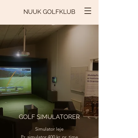
NUUK GOLFKLUB
GOLF SIMULATORER
Simulator leje
Pr. simulator 400 kr. pr. time