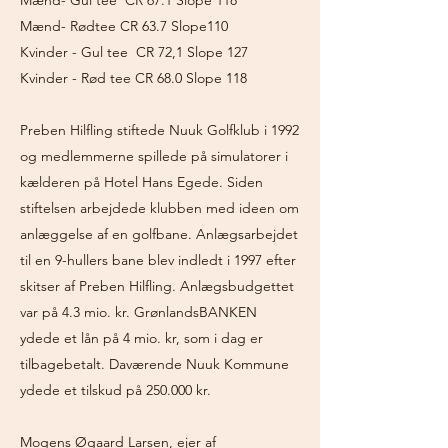
Mænd- Gul tee CR 67.1 Slope 118
Mænd- Rødtee CR 63.7 Slope110
Kvinder - Gul tee CR 72,1 Slope 127
Kvinder - Rød tee CR 68.0 Slope 118
Preben Hilfling stiftede Nuuk Golfklub i 1992
og medlemmerne spillede på simulatorer i
kælderen på Hotel Hans Egede. Siden
stiftelsen arbejdede klubben med ideen om
anlæggelse af en golfbane. Anlægsarbejdet
til en 9-hullers bane blev indledt i 1997 efter
skitser af Preben Hilfling. Anlægsbudgettet
var på 4.3 mio. kr. GrønlandsBANKEN
ydede et lån på 4 mio. kr, som i dag er
tilbagebetalt. Daværende Nuuk Kommune
ydede et tilskud på 250.000 kr.
Mogens Øgaard Larsen, ejer af